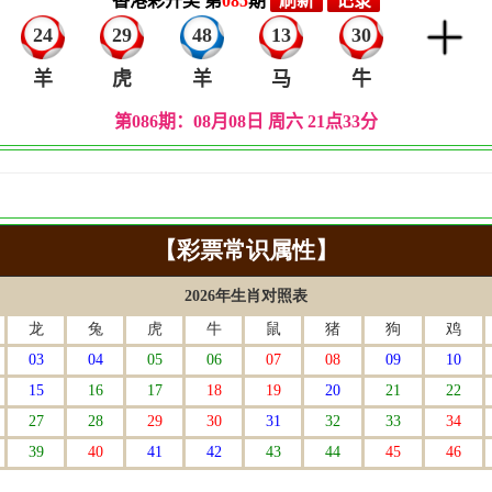
【彩票常识属性】
2026年生肖对照表
龙
兔
虎
牛
鼠
猪
狗
鸡
03
04
05
06
07
08
09
10
15
16
17
18
19
20
21
22
27
28
29
30
31
32
33
34
39
40
41
42
43
44
45
46