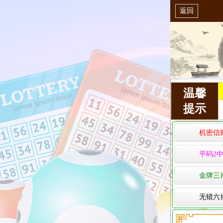
返回
温馨
提示
机密信
平码2中
金牌三
无错六