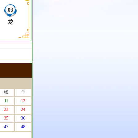
猴
羊
11
12
23
24
35
36
47
48