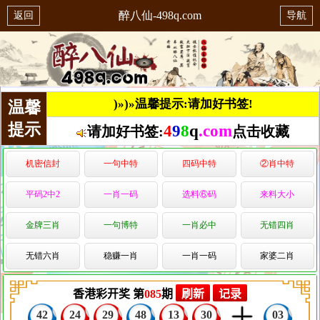
醉八仙-498q.com
返回
导航
)»)»温馨提示:请加好书签!
温馨
提示
4
9
8
q
.com
请加好书签:
点击收藏
机密信封
一句中特
四码中特
②肖中特
平码2中2
一肖一码
选料⑥码
来料大小
金牌三肖
一句博特
一肖必中
无错四肖
无错六肖
稳赚一肖
一肖一码
家婆二肖