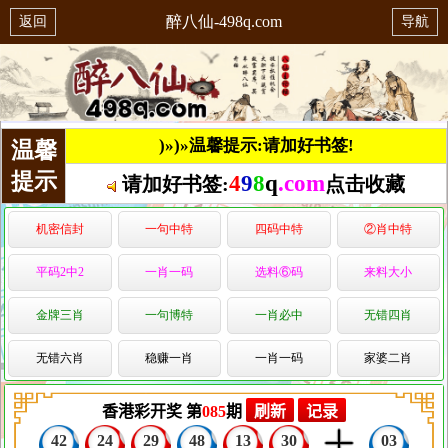
醉八仙-498q.com
返回
导航
)»)»温馨提示:请加好书签!
温馨
提示
4
9
8
q
.com
请加好书签:
点击收藏
机密信封
一句中特
四码中特
②肖中特
平码2中2
一肖一码
选料⑥码
来料大小
金牌三肖
一句博特
一肖必中
无错四肖
无错六肖
稳赚一肖
一肖一码
家婆二肖