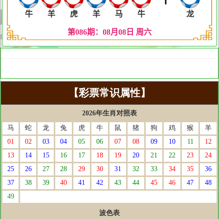
【彩票常识属性】
2026年生肖对照表
马
蛇
龙
兔
虎
牛
鼠
猪
狗
鸡
猴
羊
01
02
03
04
05
06
07
08
09
10
11
12
13
14
15
16
17
18
19
20
21
22
23
24
25
26
27
28
29
30
31
32
33
34
35
36
37
38
39
40
41
42
43
44
45
46
47
48
49
波色表