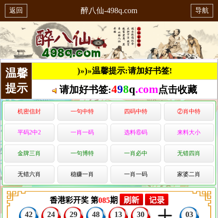
醉八仙-498q.com
返回
导航
)»)»温馨提示:请加好书签!
温馨
提示
4
9
8
q
.com
请加好书签:
点击收藏
机密信封
一句中特
四码中特
②肖中特
平码2中2
一肖一码
选料⑥码
来料大小
金牌三肖
一句博特
一肖必中
无错四肖
无错六肖
稳赚一肖
一肖一码
家婆二肖