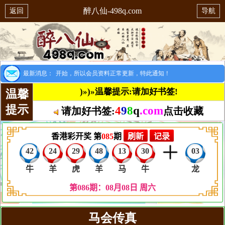
醉八仙-498q.com
返回
导航
别提示：8月1日开始，所以会员资料正常更新，特此通知！
最新消息：
)»)»温馨提示:请加好书签!
温馨
提示
4
9
8
q
.com
请加好书签:
点击收藏
马会传真