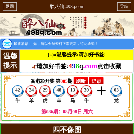
醉八仙-498q.com
返回
导航
提示：8月1日开始，所以会员资料正常更新，特此通知！
最新消息：
)»)»温馨提示:请加好书签!
温馨
提示
4
9
8
q
.com
请加好书签:
点击收藏
四不像图