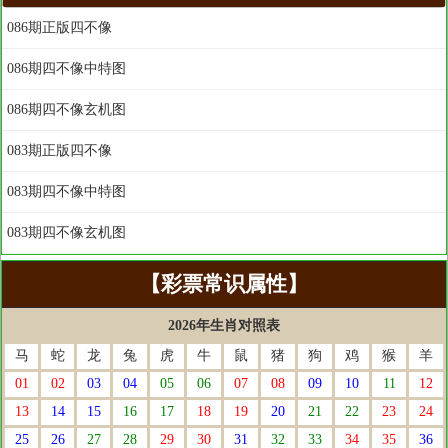
086期正版四不像
086期四不像中特图
086期四不像玄机图
083期正版四不像
083期四不像中特图
083期四不像玄机图
【彩票常识属性】
2026年生肖对照表
马
蛇
龙
兔
虎
牛
鼠
猪
狗
鸡
猴
羊
01
02
03
04
05
06
07
08
09
10
11
12
13
14
15
16
17
18
19
20
21
22
23
24
25
26
27
28
29
30
31
32
33
34
35
36