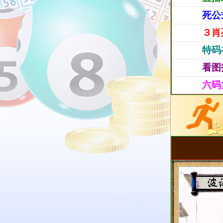
死公
３肖
特码
看图
六码