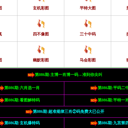
1856****266(充值成功)
图
玄机彩图
平特大图
1560****661(充值成功)
1315****343(充值成功)
1392****516(充值成功)
真
四不像图
三十中码
1886****607(开通成功)
1314****972(充值成功)
1587****539(开通成功)
图
幽默彩图
马会彩图
1372****287(开通会员)
1362****652(开通会员)
第
086期:主博一肖博一码→准到你尖叫
1591****210(充值成功)
1827****918(开通成功)
第
086期:六肖选一肖
第
086期:平码二
1357****269(开通成功)
第
086期:看图解特
码
第
086期:平特一
1802****719(充值成功)
第
086期:超准规律三肖②码免费大已公开
1525****956(开通成功)
1398****914(开通会员)
第
086期:
玄
机爆特
码
第
086期:九宫禁