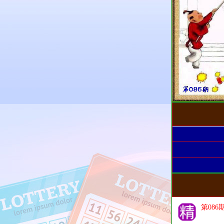
第
086