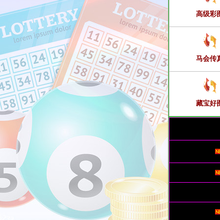
高级彩
马会传
藏宝好