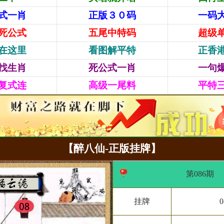
式一肖
正版３０码
一码
1371****534(充值成功)
1337****509(开通成功)
死公式
五尾中特码
超级
1587****436(充值成功)
在这里
看图解平特
正香
1581****824(充值成功)
找生肖
死公式一肖
一句
1357****269(开通成功)
复式连
高级一尾料
平特
1802****719(充值成功)
1312****555(开通成功)
1995****043(充值成功)
1397****412(充值成功)
【醉八仙-正版挂牌】
1825****089(充值成功)
1892****154(充值成功)
第086期
1345****934(开通成功)
1663****322(注册成功)
挂牌
0
1345****220(开通成功)