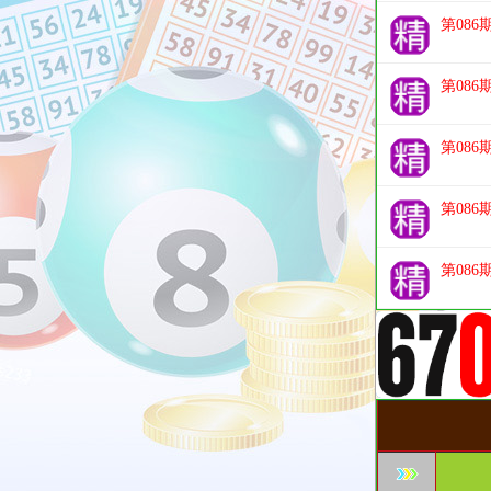
第
086
第
086
第
086
第
086
第
086