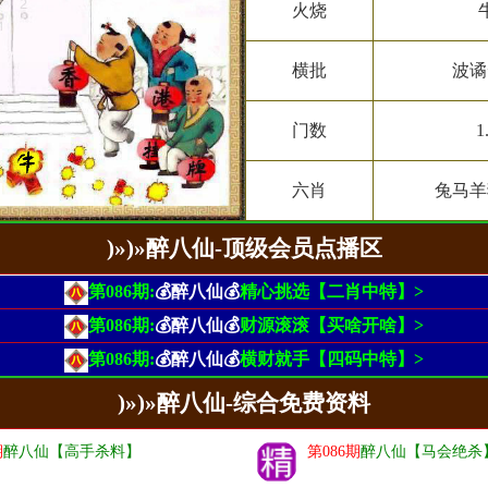
1837****747(充值成功)
火烧
1830****909(开通成功)
1571****670(充值成功)
横批
波谲
1345****220(开通成功)
门数
1
1574****369(开通成功)
1358****463(开通成功)
六肖
兔马羊
1346****320(充值成功)
1882****246(充值成功)
)»)»醉八仙-顶级会员点播区
1372****287(开通成功)
第
086期:
💰醉八仙💰
精心挑选【二肖中特】>
1372****422(开通成功)
第
086期:
💰醉八仙💰
财源滚滚【买啥开啥】>
1379****728(充值成功)
第
086期:
💰醉八仙💰
横财就手【四码中特】>
1532****801(开通成功)
1866****396(开通会员)
)»)»醉八仙-综合免费资料
1312****555(开通成功)
期
醉八仙【高手杀料】
第
086期
醉八仙【马会绝杀
1312****275(开通成功)