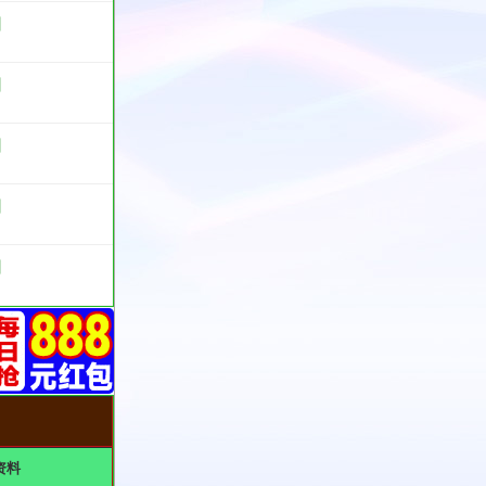
】
】
】
】
】
威资料