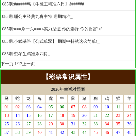
085期:#######§〔牛魔王精准六肖〕§######_
085期:睡公主经典九肖中特 期期精准_
085期:≡≡≡杀一头≡≡≡≮实力见证.你的选择.你的财富!≯_
085期:小武基路【公式单双】 期期中特就这么简单!_
085期:焚琴生精准杀四肖_
下一页
1/12
上一页
【彩票常识属性】
2026年生肖对照表
马
蛇
龙
兔
虎
牛
鼠
猪
狗
鸡
猴
羊
01
02
03
04
05
06
07
08
09
10
11
12
13
14
15
16
17
18
19
20
21
22
23
24
25
26
27
28
29
30
31
32
33
34
35
36
37
38
39
40
41
42
43
44
45
46
47
48