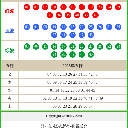
01
02
07
08
12
13
18
19
23
24
29
红波
30
34
35
40
45
46
03
04
09
10
14
15
20
25
26
31
36
蓝波
37
41
42
47
48
05
06
11
16
17
21
22
27
28
32
33
绿波
38
39
43
44
49
五行
2026年五行
金
04 05 12 13 26 27 34 35 42 43
木
08 09 16 17 24 25 38 39 46 47
水
01 14 15 22 23 30 31 44 45
火
02 03 10 11 18 19 32 33 40 41 48 49
土
06 07 20 21 28 29 36 37
Copyright © 2009 - 2026
醉八仙-版权所有-彷冒必究