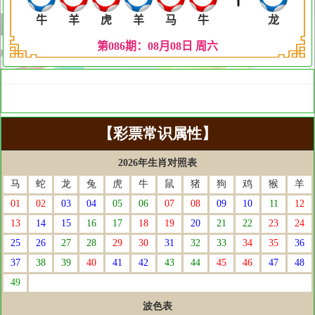
【彩票常识属性】
2026年生肖对照表
马
蛇
龙
兔
虎
牛
鼠
猪
狗
鸡
猴
羊
01
02
03
04
05
06
07
08
09
10
11
12
13
14
15
16
17
18
19
20
21
22
23
24
25
26
27
28
29
30
31
32
33
34
35
36
37
38
39
40
41
42
43
44
45
46
47
48
49
波色表