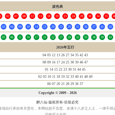
波色表
1
02
07
08
12
13
18
19
23
24
29
30
34
35
4
03
04
09
10
14
15
20
25
26
31
36
37
41
42
05
06
11
16
17
21
22
27
28
32
33
38
39
43
2026年五行
04 05 12 13 26 27 34 35 42 43
08 09 16 17 24 25 38 39 46 47
01 14 15 22 23 30 31 44 45
02 03 10 11 18 19 32 33 40 41 48 49
06 07 20 21 28 29 36 37
Copyright © 2009 - 2026
醉八仙-版权所有-彷冒必究
者须自行承担有关责任，本网站恕不负责。未满十八岁之人士，一律不得
可购买六合彩。