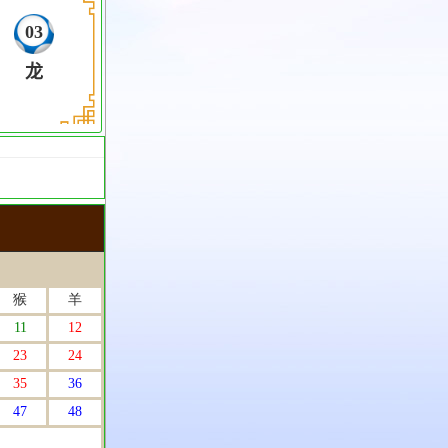
猴
羊
11
12
23
24
35
36
47
48