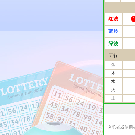
红波
0
蓝波
绿波
五行
金
木
水
火
土
浏览者或使用