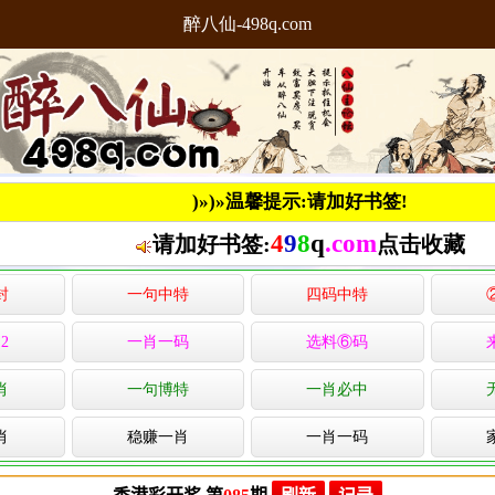
醉八仙-498q.com
)»)»温馨提示:请加好书签!
4
9
8
q
.com
请加好书签:
点击收藏
封
一句中特
四码中特
2
一肖一码
选料⑥码
肖
一句博特
一肖必中
肖
稳赚一肖
一肖一码