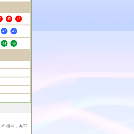
0
45
46
47
48
44
49
进行投注，亦不