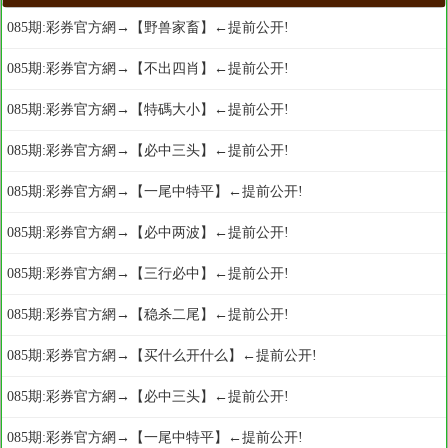
085期:彩券官方網→【野兽家畜】←提前公开!
085期:彩券官方網→【不出四肖】←提前公开!
085期:彩券官方網→【特碼大小】←提前公开!
085期:彩券官方網→【必中三头】←提前公开!
085期:彩券官方網→【一尾中特平】←提前公开!
085期:彩券官方網→【必中两波】←提前公开!
085期:彩券官方網→【三行必中】←提前公开!
085期:彩券官方網→【稳杀二尾】←提前公开!
085期:彩券官方網→【买什么开什么】←提前公开!
085期:彩券官方網→【必中三头】←提前公开!
085期:彩券官方網→【一尾中特平】←提前公开!