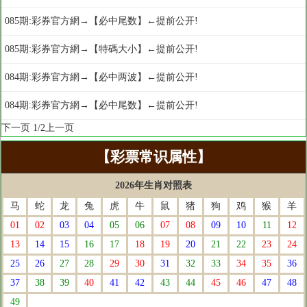
085期:彩券官方網→【必中尾数】←提前公开!
085期:彩券官方網→【特碼大小】←提前公开!
084期:彩券官方網→【必中两波】←提前公开!
084期:彩券官方網→【必中尾数】←提前公开!
下一页
1/2
上一页
【彩票常识属性】
2026年生肖对照表
马
蛇
龙
兔
虎
牛
鼠
猪
狗
鸡
猴
羊
01
02
03
04
05
06
07
08
09
10
11
12
13
14
15
16
17
18
19
20
21
22
23
24
25
26
27
28
29
30
31
32
33
34
35
36
37
38
39
40
41
42
43
44
45
46
47
48
49