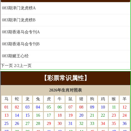
083期津门龙虎榜A
083期津门龙虎榜B
083期香港马会专刊A
083期香港马会专刊B
083期赌王心经
下一页
2/2
上一页
【彩票常识属性】
2026年生肖对照表
马
蛇
龙
兔
虎
牛
鼠
猪
狗
鸡
猴
羊
01
02
03
04
05
06
07
08
09
10
11
12
13
14
15
16
17
18
19
20
21
22
23
24
25
26
27
28
29
30
31
32
33
34
35
36