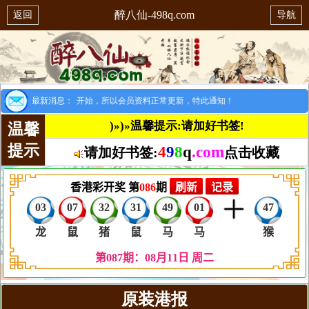
醉八仙-498q.com
返回
导航
别提示：8月1日开始，所以会员资料正常更新，特此通知！
最新消息：
)»)»温馨提示:请加好书签!
温馨
提示
4
9
8
q
.com
请加好书签:
点击收藏
原装港报