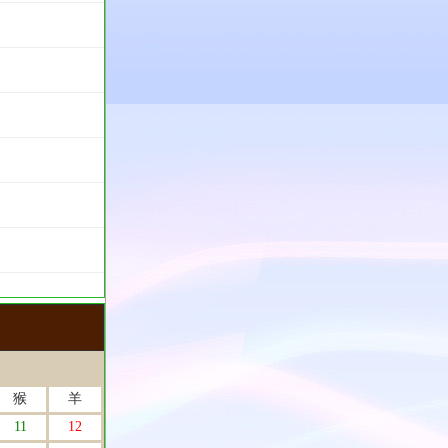
猴
羊
11
12