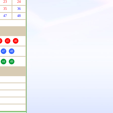
23
24
35
36
47
48
0
45
46
47
48
44
49