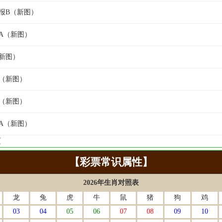
经报B（新图）
气A（新图）
（新图）
漏（新图）
特（新图）
王A（新图）
页
【彩票常识属性】
2026年生肖对照表
龙
兔
虎
牛
鼠
猪
狗
鸡
03
04
05
06
07
08
09
10