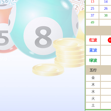
13
14
25
26
37
38
49
红波
0
蓝波
绿波
五行
金
木
水
火
土