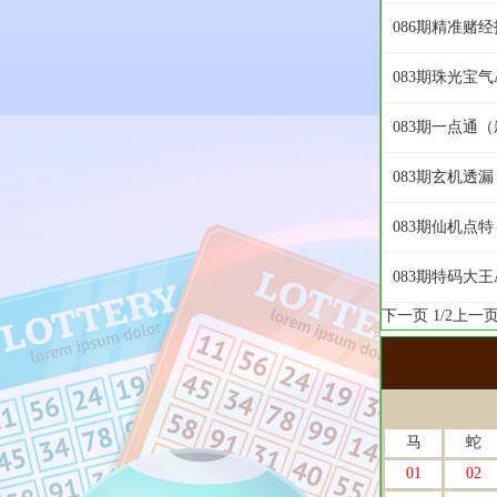
086期精准赌
083期珠光宝
083期一点通
083期玄机透
083期仙机点
083期特码大
下一页
1/2
上一
马
蛇
01
02