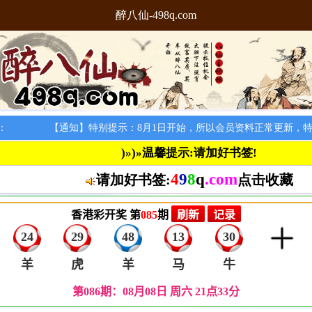
醉八仙-498q.com
：
【通知】特别提示：8月1日开始，所以会员资料正常更新，特此
)»)»温馨提示:请加好书签!
4
9
8
q
.com
请加好书签:
点击收藏