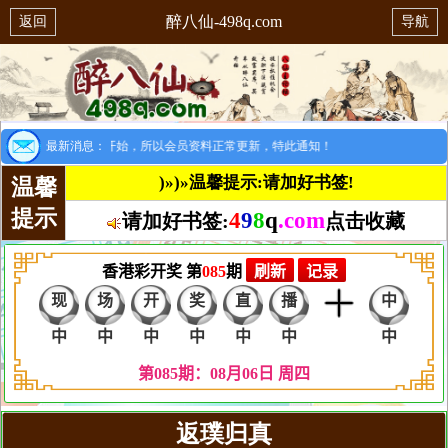
醉八仙-498q.com
返回
导航
提示：8月1日开始，所以会员资料正常更新，特此通知！
最新消息：
)»)»温馨提示:请加好书签!
温馨
提示
4
9
8
q
.com
请加好书签:
点击收藏
返璞归真