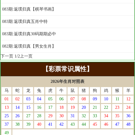
083期:返璞归真【棋琴书画】
083期:返璞归真五肖中特
083期:返璞归真30码期期必中
082期:返璞归真【男女生肖】
下一页
1/2
上一页
【彩票常识属性】
2026年生肖对照表
马
蛇
龙
兔
虎
牛
鼠
猪
狗
鸡
猴
羊
01
02
03
04
05
06
07
08
09
10
11
12
13
14
15
16
17
18
19
20
21
22
23
24
25
26
27
28
29
30
31
32
33
34
35
36
37
38
39
40
41
42
43
44
45
46
47
48
49