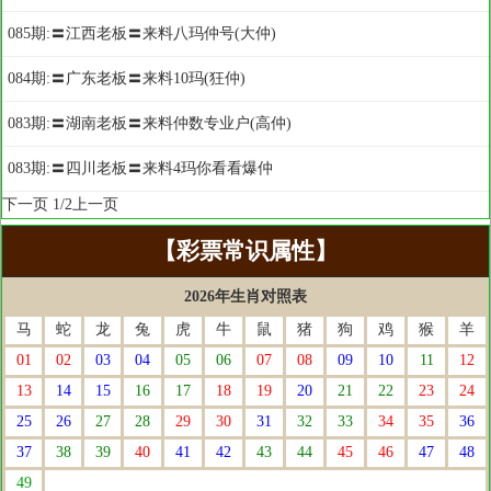
085期:〓江西老板〓来料八玛仲号(大仲)
084期:〓广东老板〓来料10玛(狂仲)
083期:〓湖南老板〓来料仲数专业户(高仲)
083期:〓四川老板〓来料4玛你看看爆仲
下一页
1/2
上一页
【彩票常识属性】
2026年生肖对照表
马
蛇
龙
兔
虎
牛
鼠
猪
狗
鸡
猴
羊
01
02
03
04
05
06
07
08
09
10
11
12
13
14
15
16
17
18
19
20
21
22
23
24
25
26
27
28
29
30
31
32
33
34
35
36
37
38
39
40
41
42
43
44
45
46
47
48
49