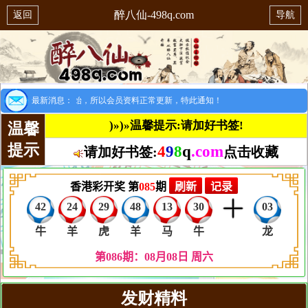
醉八仙-498q.com
返回
导航
提示：8月1日开始，所以会员资料正常更新，特此通知！
最新消息：
)»)»温馨提示:请加好书签!
温馨
提示
4
9
8
q
.com
请加好书签:
点击收藏
发财精料