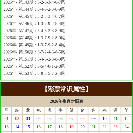
2026年- 第143期：5-2-8-3-4-6-7尾
2026年- 第144期：5-4-6-2-3-8-9尾
2026年- 第145期：5-2-8-3-4-6-7尾
2026年- 第146期：1-3-7-9-2-8-4尾
2026年- 第147期：5-4-6-2-3-8-9尾
2026年- 第148期：1-3-7-9-2-8-0尾
2026年- 第149期：1-3-7-9-2-8-4尾
2026年- 第150期：3-7-2-4-6-8-5尾
2026年- 第151期：5-4-6-2-3-8-9尾
2026年- 第152期：3-5-4-6-1-2-8尾
2026年- 第153期：8-0-3-5-7-2-4尾
【彩票常识属性】
2026年生肖对照表
马
蛇
龙
兔
虎
牛
鼠
猪
狗
鸡
猴
羊
01
02
03
04
05
06
07
08
09
10
11
12
13
14
15
16
17
18
19
20
21
22
23
24