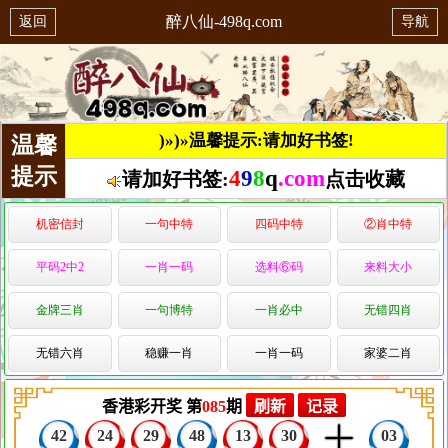
醉八仙-498q.com
返回
导航
)»)»温馨提示:请加好书签!
温馨
提示
4
9
8
q
.com
请加好书签:
点击收藏
机密信封
一句中特
四码中特
②肖中特
平码2中2
一肖一码
选料⑥码
来料大小
金牌三肖
一句博特
一肖必中
无错四肖
无错六肖
稳赚一肖
一肖一码
家婆二肖