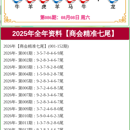
2025年全年资料【商会精准七尾】
2026年【商会精准七尾】(001-152期)
2026年- 第001期：3-5-7-0-4-6-9尾
2026年- 第002期：9-2-8-3-4-6-7尾
2026年- 第003期：1-3-7-9-2-8-0尾
2026年- 第004期：1-5-9-0-2-8-7尾
2026年- 第005期：9-2-8-3-4-6-7尾
2026年- 第006期：3-7-2-4-6-8-5尾
2026年- 第007期：9-2-8-3-4-6-7尾
2026年- 第008期：5-2-8-3-4-6-7尾
2026年- 第009期：3-7-2-4-6-8-0尾
2026年- 第010期：5-9-0-4-6-2-3尾
2026年- 第011期：1-3-7-9-2-8-6尾
2026年- 第012期：9-2-8-3-4-6-7尾